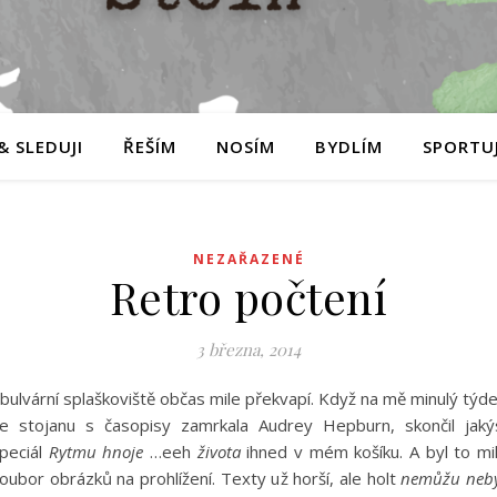
& SLEDUJI
ŘEŠÍM
NOSÍM
BYDLÍM
SPORTUJ
NEZAŘAZENÉ
Retro počtení
3 března, 2014
 bulvární splaškoviště občas mile překvapí. Když na mě minulý týd
e stojanu s časopisy zamrkala Audrey Hepburn, skončil jaký
peciál
Rytmu hnoje
…eeh
života
ihned v mém košíku. A byl to mi
oubor obrázků na prohlížení. Texty už horší, ale holt
nemůžu neb