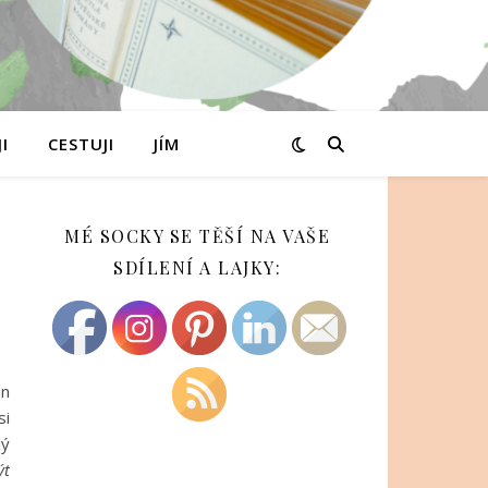
I
CESTUJI
JÍM
MÉ SOCKY SE TĚŠÍ NA VAŠE
SDÍLENÍ A LAJKY:
en
si
lý
ýt