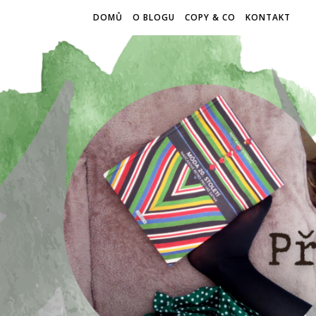
DOMŮ
O BLOGU
COPY & CO
KONTAKT