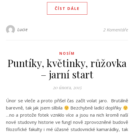
ČÍST DÁLE
Lucie
2 Komentáře
NOSÍM
Puntíky, květinky, růžovka
– jarní start
20 února, 2015
Únor se vleče a proto přišel čas začít volat jaro. Brutálně
barevně, tak jak jsem slíbila
Bezchybně ladící doplňky
…no a protože fotek vzniklo více a jsou na nich kromě naší
nové studovny historie ve fungl nově zprovozněné budově
filozofické fakulty i mé úžasné studovnické kamarádky, tak