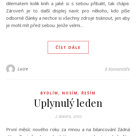
dilematem kolik knih a jaké si s sebou přibalit, tak chápe.
Zároveň je to další displej navíc pro někoho, kdo píše
odborné články a nechce si všechny zdroje tisknout, jen aby
je mohl mít před sebou. Jenže velmi…
ČÍST DÁLE
Lucie
8 Komentáře
,
,
BYDLÍM
NOSÍM
ŘEŠÍM
Uplynulý leden
2 února, 2015
První měsíc nového roku za mnou a na bilancování žádná