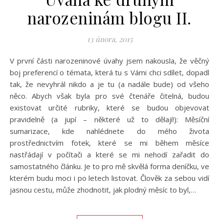
narozeninám blogu II.
13 února, 2015
V první části narozeninové úvahy jsem nakousla, že věčný
boj preferencí o témata, která tu s Vámi chci sdílet, dopadl
tak, že nevyhrál nikdo a je tu (a nadále bude) od všeho
něco. Abych však byla pro své čtenáře čitelná, budou
existovat určité rubriky, které se budou objevovat
pravidelně (a jupí – některé už to dělají!): Měsíční
sumarizace, kde nahlédnete do mého života
prostřednictvím fotek, které se mi během měsíce
nastřádají v počítači a které se mi nehodí zařadit do
samostatného článku. Je to pro mě skvělá forma deníčku, ve
kterém budu moci i po letech listovat. Člověk za sebou vidí
jasnou cestu, může zhodnotit, jak plodný měsíc to byl,…