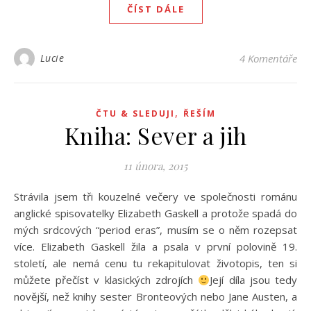
ČÍST DÁLE
Lucie
4 Komentáře
,
ČTU & SLEDUJI
ŘEŠÍM
Kniha: Sever a jih
11 února, 2015
Strávila jsem tři kouzelné večery ve společnosti románu
anglické spisovatelky Elizabeth Gaskell a protože spadá do
mých srdcových “period eras”, musím se o něm rozepsat
více. Elizabeth Gaskell žila a psala v první polovině 19.
století, ale nemá cenu tu rekapitulovat životopis, ten si
můžete přečíst v klasických zdrojích
Její díla jsou tedy
novější, než knihy sester Bronteových nebo Jane Austen, a