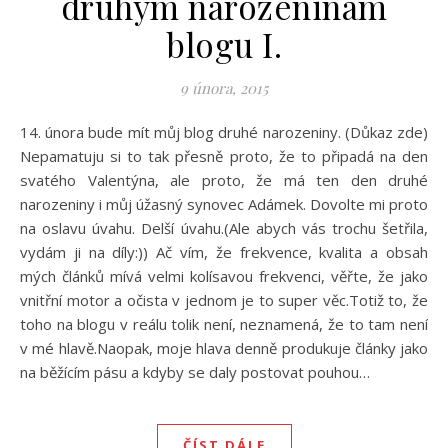
druhým narozeninám
blogu I.
9 února, 2015
14. února bude mít můj blog druhé narozeniny. (Důkaz zde)
Nepamatuju si to tak přesně proto, že to připadá na den
svatého Valentýna, ale proto, že má ten den druhé
narozeniny i můj úžasný synovec Adámek. Dovolte mi proto
na oslavu úvahu. Delší úvahu.(Ale abych vás trochu šetřila,
vydám ji na díly:)) Ač vím, že frekvence, kvalita a obsah
mých článků mívá velmi kolísavou frekvenci, věřte, že jako
vnitřní motor a očista v jednom je to super věc.Totiž to, že
toho na blogu v reálu tolik není, neznamená, že to tam není
v mé hlavě.Naopak, moje hlava denně produkuje články jako
na běžícím pásu a kdyby se daly postovat pouhou…
ČÍST DÁLE