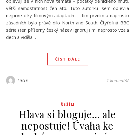
objevují se v nich nová témata – počátky dělnického hnutí,
větší samostatnost žen atd. Tuto autorku jsem objevila
nejprve díky filmovým adaptacím – tím prvním a naprosto
zásadních bylo právě dílo North and South. Čtyřdílná BBC
série (ten příšerný český název ignoruji) mi naprosto vzala
dech a viděla…
ČÍST DÁLE
Lucie
1 komentář
ŘEŠÍM
Hlava si bloguje… ale
nepostuje! Úvaha ke