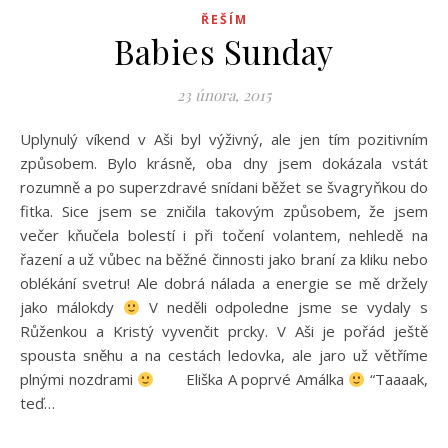
ŘEŠÍM
Babies Sunday
23 února, 2015
Uplynulý víkend v Aši byl výživný, ale jen tím pozitivním
způsobem. Bylo krásně, oba dny jsem dokázala vstát
rozumně a po superzdravé snídani běžet se švagryňkou do
fitka. Sice jsem se zničila takovým způsobem, že jsem
večer kňučela bolestí i při točení volantem, nehledě na
řazení a už vůbec na běžné činnosti jako braní za kliku nebo
oblékání svetru! Ale dobrá nálada a energie se mě držely
jako málokdy
V neděli odpoledne jsme se vydaly s
Růženkou a Kristý vyvenčit prcky. V Aši je pořád ještě
spousta sněhu a na cestách ledovka, ale jaro už větříme
plnými nozdrami
Eliška A poprvé Amálka
“Taaaak,
teď…