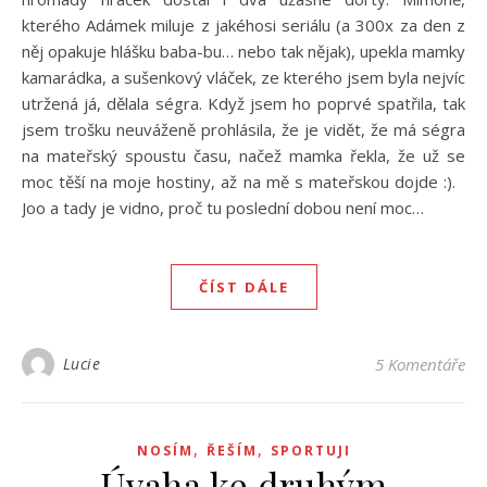
kterého Adámek miluje z jakéhosi seriálu (a 300x za den z
něj opakuje hlášku baba-bu… nebo tak nějak), upekla mamky
kamarádka, a sušenkový vláček, ze kterého jsem byla nejvíc
utržená já, dělala ségra. Když jsem ho poprvé spatřila, tak
jsem trošku neuváženě prohlásila, že je vidět, že má ségra
na mateřský spoustu času, načež mamka řekla, že už se
moc těší na moje hostiny, až na mě s mateřskou dojde :).
Joo a tady je vidno, proč tu poslední dobou není moc…
ČÍST DÁLE
Lucie
5 Komentáře
,
,
NOSÍM
ŘEŠÍM
SPORTUJI
Úvaha ke druhým