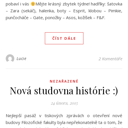
pobaví i vás
Mějte krásný zbytek týdne! hadříky: šatovka
– Zara (sekáč), halenka, boty – Esprit, klobou – Pimkie,
punčocháče – Gate, ponožky – Asos, kožíšek – F&F.
ČÍST DÁLE
Lucie
2 Komentáře
NEZAŘAZENÉ
Nová studovna histórie :)
24 února, 2015
Nejlepší pasáž v tiskových zprávách o otevření nové
budovy Filozofické fakulty byla nepřekonatelně ta o tom, že