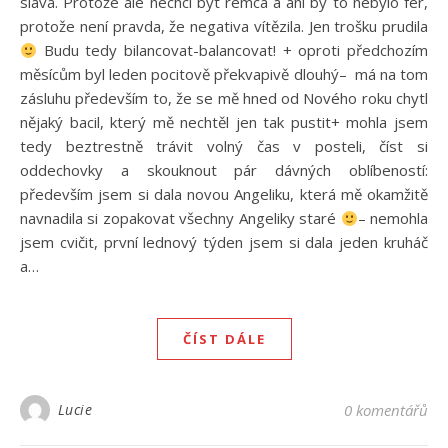
sláva. Protože ale nechci být remca a ani by to nebylo fér,
protože není pravda, že negativa vítězila. Jen trošku prudila
Budu tedy bilancovat-balancovat! + oproti předchozím
měsícům byl leden pocitově překvapivě dlouhý– má na tom
zásluhu především to, že se mě hned od Nového roku chytl
nějaký bacil, který mě nechtěl jen tak pustit+ mohla jsem
tedy beztrestně trávit volný čas v posteli, číst si
oddechovky a skouknout pár dávných oblíbeností:
především jsem si dala novou Angeliku, která mě okamžitě
navnadila si zopakovat všechny Angeliky staré
– nemohla
jsem cvičit, první lednový týden jsem si dala jeden kruháč
a…
ČÍST DÁLE
Lucie
0 komentářů