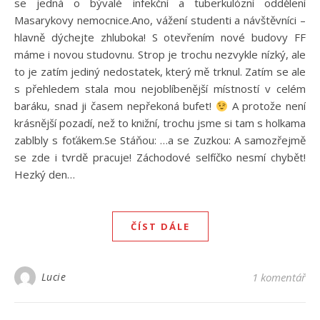
se jedná o bývalé infekční a tuberkulózní oddělení
Masarykovy nemocnice.Ano, vážení studenti a návštěvníci –
hlavně dýchejte zhluboka! S otevřením nové budovy FF
máme i novou studovnu. Strop je trochu nezvykle nízký, ale
to je zatím jediný nedostatek, který mě trknul. Zatím se ale
s přehledem stala mou nejoblíbenější místností v celém
baráku, snad ji časem nepřekoná bufet!
A protože není
krásnější pozadí, než to knižní, trochu jsme si tam s holkama
zablbly s foťákem.Se Stáňou: …a se Zuzkou: A samozřejmě
se zde i tvrdě pracuje! Záchodové selfíčko nesmí chybět!
Hezký den…
ČÍST DÁLE
Lucie
1 komentář