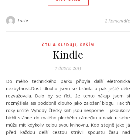
Lucie
2 Komentáře
,
ČTU & SLEDUJI
ŘEŠÍM
Kindle
7 února, 2015
Do mého technického parku přibyla další eletronická
nezbytnost.Dost dlouho jsem se bránila a pak ještě déle
rozvažovala. Dalo by se říct, že tento nákup jsem si
rozmýšlela asi podobně dlouho jako založení blogu. Tak tři
roky určitě. Výhody čtečky knih jsou nesporné – jakoukoliv
bichli stáhne do malého plochého rámečku a navíc u sebe
můžu mít kdykoliv celou svou knihovnu. Kdo stejně jako já
před každou delší cestou strávil spoustu času nad