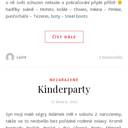
o ně svět ochuzen nebude a pokračování přijde příště
hadříky: sukně – Mohito, košile – Choies, mikina – Pimkie,
punčocháče – Tezenis, boty – Steel boots
ČÍST DÁLE
Lucie
3 Komentáře
NEZAŘAZENÉ
Kinderparty
17 února, 2015
Syn mojí malé ségry Adámek měl v sobotu 2. narozeniny,
takže se to neobešlo bez pořádné rodinné oslavy. Kromě
hromady hraček dostal i dva úžasné dorty: Mimoně,