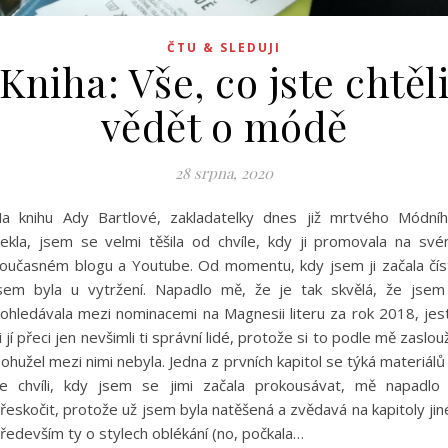
ČTU & SLEDUJI
Kniha: Vše, co jste chtěl
vědět o módě
28 srpna, 2020
a knihu Ady Bartlové, zakladatelky dnes již mrtvého Módní
ekla, jsem se velmi těšila od chvíle, kdy ji promovala na sv
oučasném blogu a Youtube. Od momentu, kdy jsem ji začala čís
sem byla u vytržení. Napadlo mě, že je tak skvělá, že jsem
ohledávala mezi nominacemi na Magnesii literu za rok 2018, jest
i jí přeci jen nevšimli ti správní lidé, protože si to podle mě zaslouž
ohužel mezi nimi nebyla. Jedna z prvních kapitol se týká materiálů
e chvíli, kdy jsem se jimi začala prokousávat, mě napadlo 
řeskočit, protože už jsem byla natěšená a zvědavá na kapitoly jin
ředevším ty o stylech oblékání (no, počkala…