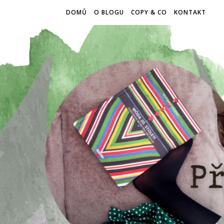
DOMŮ
O BLOGU
COPY & CO
KONTAKT