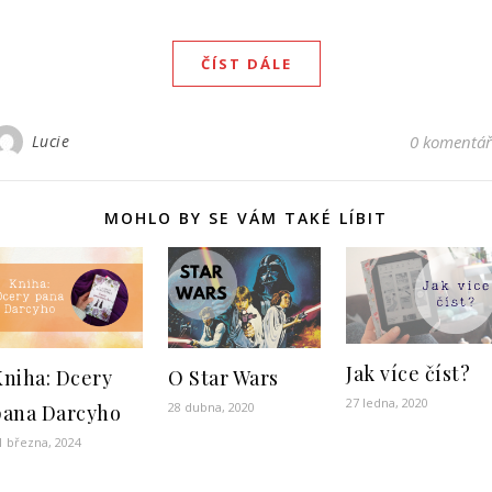
ČÍST DÁLE
Lucie
0 komentá
MOHLO BY SE VÁM TAKÉ LÍBIT
Jak více číst?
Kniha: Dcery
O Star Wars
27 ledna, 2020
28 dubna, 2020
pana Darcyho
1 března, 2024