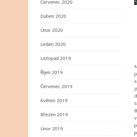
Červenec 2020
Duben 2020
Únor 2020
Leden 2020
Listopad 2019
N
Říjen 2019
p
s
Červenec 2019
j
d
Květen 2019
s
B
Březen 2019
v
p
Únor 2019
p