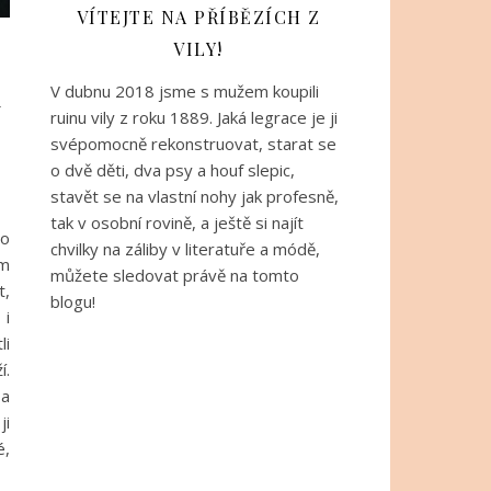
VÍTEJTE NA PŘÍBĚZÍCH Z
VILY!
i
V dubnu 2018 jsme s mužem koupili
ruinu vily z roku 1889. Jaká legrace je ji
svépomocně rekonstruovat, starat se
o dvě děti, dva psy a houf slepic,
stavět se na vlastní nohy jak profesně,
tak v osobní rovině, a ještě si najít
ho
chvilky na záliby v literatuře a módě,
ém
můžete sledovat právě na tomto
t,
blogu!
 i
li
í.
 a
ji
é,