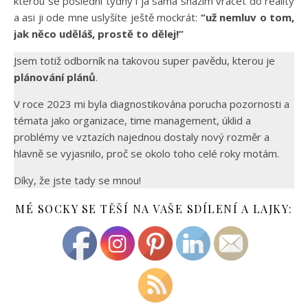
kterou se poslední týdny i já sama snažím vracet do reality
a asi ji ode mne uslyšíte ještě mockrát:
“už nemluv o tom,
jak něco uděláš, prostě to dělej!”
Jsem totiž odborník na takovou super pavědu, kterou je
plánování plánů
.
V roce 2023 mi byla diagnostikována porucha pozornosti a
témata jako organizace, time management, úklid a
problémy ve vztazích najednou dostaly nový rozměr a
hlavně se vyjasnilo, proč se okolo toho celé roky motám.
Díky, že jste tady se mnou!
MÉ SOCKY SE TĚŠÍ NA VAŠE SDÍLENÍ A LAJKY: