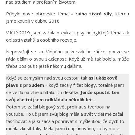
nad studiem a profesním životem.
Přibylo nové obrovské téma –
ruina staré vily
, kterou
jsme koupili v dubnu 2018.
V létě 2019 jsem začala otevírat i psychologičtější témata k
oblasti vztahů a osobního rozvoje.
Nepovažuji se za žádného univerzálního rádce, pouze se
ráda dělím o svou zkušenost. Když už mě tak bolela, může
třeba posloužit ještě někomu dalšímu.
Když se zamyslím nad svou cestou, tak
asi ukázkově
plavu s proudem
– když začaly frčet blogy, totálně jsem
se vezla na vlně a hltala jich desítky.
Jenže spustit ten
svůj vlastní jsem odkládala několik let…
Potom se začal blogový svět prolínat s tvorbou na
youtube. To už jsem svůj blog měla a svět videí mě začal
fascinovat a já si začala pohrávat s myšlenkou, že bych to
mohla zkusit taky. Měla jsem i naplánováno, co by moje