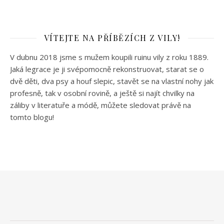
VÍTEJTE NA PŘÍBĚZÍCH Z VILY!
V dubnu 2018 jsme s mužem koupili ruinu vily z roku 1889.
Jaká legrace je ji svépomocně rekonstruovat, starat se o
dvě děti, dva psy a houf slepic, stavět se na vlastní nohy jak
profesně, tak v osobní rovině, a ještě si najít chvilky na
záliby v literatuře a módě, můžete sledovat právě na
tomto blogu!