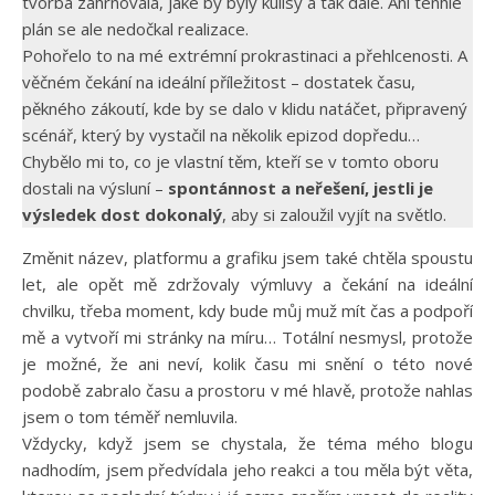
tvorba zahrnovala, jaké by byly kulisy a tak dále. Ani tenhle
plán se ale nedočkal realizace.
Pohořelo to na mé extrémní prokrastinaci a přehlcenosti. A
věčném čekání na ideální příležitost – dostatek času,
pěkného zákoutí, kde by se dalo v klidu natáčet, připravený
scénář, který by vystačil na několik epizod dopředu…
Chybělo mi to, co je vlastní těm, kteří se v tomto oboru
dostali na výsluní –
spontánnost a neřešení, jestli je
výsledek dost dokonalý
, aby si zaloužil vyjít na světlo.
Změnit název, platformu a grafiku jsem také chtěla spoustu
let, ale opět mě zdržovaly výmluvy a čekání na ideální
chvilku, třeba moment, kdy bude můj muž mít čas a podpoří
mě a vytvoří mi stránky na míru… Totální nesmysl, protože
je možné, že ani neví, kolik času mi snění o této nové
podobě zabralo času a prostoru v mé hlavě, protože nahlas
jsem o tom téměř nemluvila.
Vždycky, když jsem se chystala, že téma mého blogu
nadhodím, jsem předvídala jeho reakci a tou měla být věta,