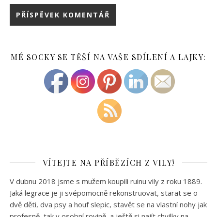
MÉ SOCKY SE TĚŠÍ NA VAŠE SDÍLENÍ A LAJKY:
VÍTEJTE NA PŘÍBĚZÍCH Z VILY!
V dubnu 2018 jsme s mužem koupili ruinu vily z roku 1889.
Jaká legrace je ji svépomocně rekonstruovat, starat se o
dvě děti, dva psy a houf slepic, stavět se na vlastní nohy jak
profesně, tak v osobní rovině, a ještě si najít chvilky na