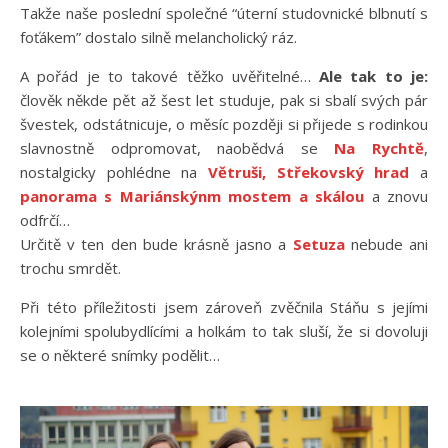
Takže naše poslední společné “úterní studovnické blbnutí s
foťákem” dostalo silně melancholický ráz.
A pořád je to takové těžko uvěřitelné…
Ale tak to je:
člověk někde pět až šest let studuje, pak si sbalí svých pár
švestek, odstátnicuje, o měsíc později si přijede s rodinkou
slavnostně odpromovat, naobědvá se
Na Rychtě
,
nostalgicky pohlédne na
Větruši, Střekovský hrad
a
panorama s Mariánskýnm mostem a skálou
a znovu
odfrčí…
Určitě v ten den bude krásně jasno a
Setuza
nebude ani
trochu smrdět.
Při této příležitosti jsem zároveň zvěčnila Stáňu s jejími
kolejními spolubydlícími a holkám to tak sluší, že si dovoluji
se o některé snímky podělit…