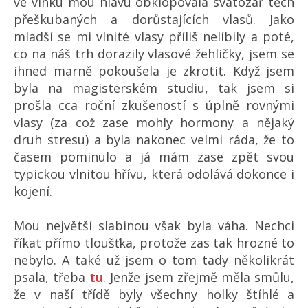
ve vlhku mou hlavu obklopovala svatozář těch
přeškubaných a dorůstajících vlasů. Jako
mladší se mi vlnité vlasy příliš nelíbily a poté,
co na náš trh dorazily vlasové žehličky, jsem se
ihned marně pokoušela je zkrotit. Když jsem
byla na magisterském studiu, tak jsem si
prošla cca roční zkušeností s úplně rovnými
vlasy (za což zase mohly hormony a nějaký
druh stresu) a byla nakonec velmi ráda, že to
časem pominulo a já mám zase zpět svou
typickou vlnitou hřívu, která odolává dokonce i
kojení.
Mou největší slabinou však byla váha. Nechci
říkat přímo tloušťka, protože zas tak hrozné to
nebylo. A také už jsem o tom tady několikrát
psala, třeba
tu
. Jenže jsem zřejmě měla smůlu,
že v naší třídě byly všechny holky štíhlé a