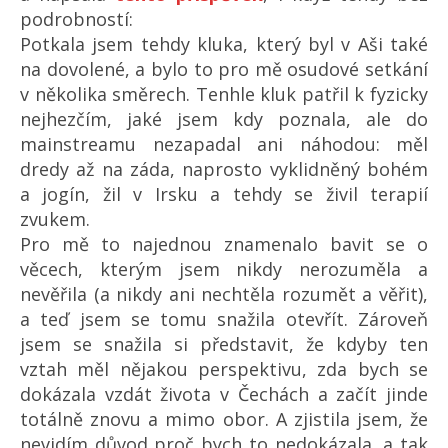
podrobností:
Potkala jsem tehdy kluka, který byl v Aši také
na dovolené, a bylo to pro mě osudové setkání
v několika směrech. Tenhle kluk patřil k fyzicky
nejhezčím, jaké jsem kdy poznala, ale do
mainstreamu nezapadal ani náhodou: měl
dredy až na záda, naprosto vyklidněný bohém
a jogín, žil v Irsku a tehdy se živil terapií
zvukem.
Pro mě to najednou znamenalo bavit se o
věcech, kterým jsem nikdy nerozuměla a
nevěřila (a nikdy ani nechtěla rozumět a věřit),
a teď jsem se tomu snažila otevřít. Zároveň
jsem se snažila si představit, že kdyby ten
vztah měl nějakou perspektivu, zda bych se
dokázala vzdát života v Čechách a začít jinde
totálně znovu a mimo obor. A zjistila jsem, že
nevidím důvod proč bych to nedokázala, a tak