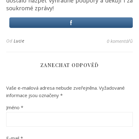
dostalo nazpět výhradně podpory a děkuji i za
soukromé zprávy!
Od
Lucie
0 komentářů
ZANECHAT ODPOVĚĎ
Vaše e-mailová adresa nebude zveřejněna.
Vyžadované
informace jsou označeny
*
Jméno
*
E-mail
*