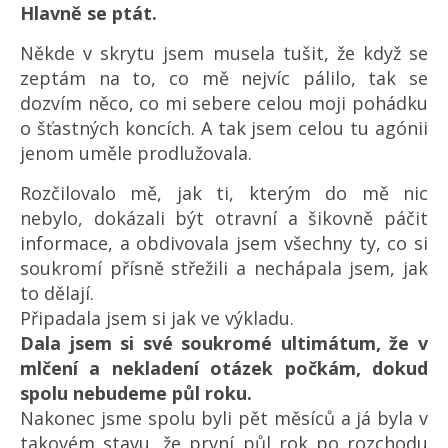
Hlavně se ptát.
Někde v skrytu jsem musela tušit, že když se
zeptám na to, co mě nejvíc pálilo, tak se
dozvím něco, co mi sebere celou moji pohádku
o šťastných koncích. A tak jsem celou tu agónii
jenom uměle prodlužovala.
Rozčilovalo mě, jak ti, kterým do mě nic
nebylo, dokázali být otravní a šikovně páčit
informace, a obdivovala jsem všechny ty, co si
soukromí přísně střežili a nechápala jsem, jak
to dělají.
Připadala jsem si jak ve výkladu.
Dala jsem si své soukromé ultimátum, že v
mlčení a nekladení otázek počkám, dokud
spolu nebudeme půl roku.
Nakonec jsme spolu byli pět měsíců a já byla v
takovém stavu, že první půl rok po rozchodu