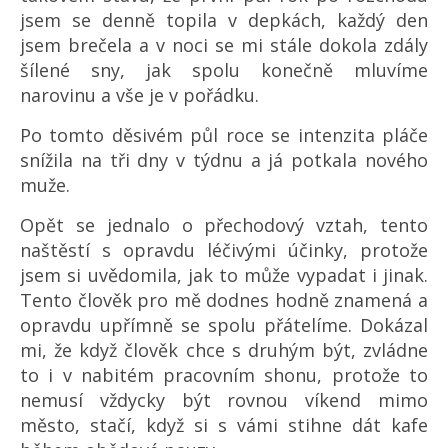
jsem se denně topila v depkách, každý den
jsem brečela a v noci se mi stále dokola zdály
šílené sny, jak spolu konečně mluvíme
narovinu a vše je v pořádku.
Po tomto děsivém půl roce se intenzita pláče
snížila na tři dny v týdnu a já potkala nového
muže.
Opět se jednalo o přechodový vztah, tento
naštěstí s opravdu léčivými účinky, protože
jsem si uvědomila, jak to může vypadat i jinak.
Tento člověk pro mě dodnes hodně znamená a
opravdu upřímně se spolu přátelíme. Dokázal
mi, že když člověk chce s druhým být, zvládne
to i v nabitém pracovním shonu, protože to
nemusí vždycky být rovnou víkend mimo
město, stačí, když si s vámi stihne dát kafe