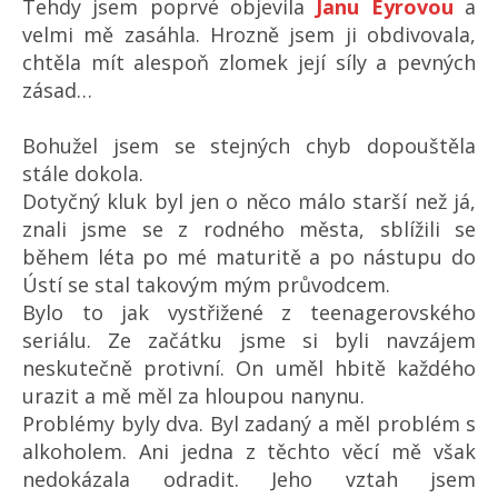
Tehdy jsem poprvé objevila
Janu Eyrovou
a
velmi mě zasáhla. Hrozně jsem ji obdivovala,
chtěla mít alespoň zlomek její síly a pevných
zásad…
Bohužel jsem se stejných chyb dopouštěla
stále dokola.
Dotyčný kluk byl jen o něco málo starší než já,
znali jsme se z rodného města, sblížili se
během léta po mé maturitě a po nástupu do
Ústí se stal takovým mým průvodcem.
Bylo to jak vystřižené z teenagerovského
seriálu. Ze začátku jsme si byli navzájem
neskutečně protivní. On uměl hbitě každého
urazit a mě měl za hloupou nanynu.
Problémy byly dva. Byl zadaný a měl problém s
alkoholem. Ani jedna z těchto věcí mě však
nedokázala odradit. Jeho vztah jsem