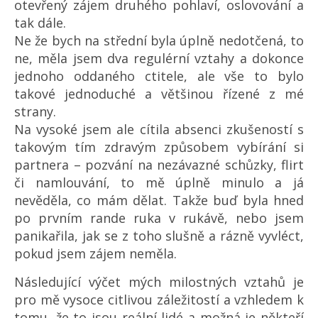
otevřený zájem druhého pohlaví, oslovování a
tak dále.
Ne že bych na střední byla úplně nedotčená, to
ne, měla jsem dva regulérní vztahy a dokonce
jednoho oddaného ctitele, ale vše to bylo
takové jednoduché a většinou řízené z mé
strany.
Na vysoké jsem ale cítila absenci zkušeností s
takovým tím zdravým způsobem vybírání si
partnera – pozvání na nezávazné schůzky, flirt
či namlouvání, to mě úplně minulo a já
nevěděla, co mám dělat. Takže buď byla hned
po prvním rande ruka v rukávě, nebo jsem
panikařila, jak se z toho slušně a rázně vyvléct,
pokud jsem zájem neměla.
Následující výčet mých milostných vztahů je
pro mě vysoce citlivou záležitostí a vzhledem k
tomu, že to jsou reální lidé a možná je někteří