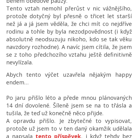
během obědové pauzy.
Tento vztah nemohl přerůst v nic vážnějšího,
protože dotyčný byl přesně o třicet let starší
než já a já jsem věděla, že chci mít co nejdříve
rodinu a tohle by byla nezodpovědnost (i když
absolutně neodsuzuju nikoho, kdo se tak věku
navzdory rozhodne). A navíc jsem cítila, že jsem
se z toho předchozího vztahu ještě definitivně
nevylízala.
Abych tento výčet uzavřela nějakým happy
endem…
Po jaru přišlo léto a přede mnou plánovaných
14 dní dovolené. Šíleně jsem se na to třásla a
tušila, že teď už konečně něco přijde.
A opravdu přišlo. Je zbytečné to vypisovat,
protože už jsem to v ten daný okamžik udělala
a napsala
tento příspěvek
, i když tehdy bez