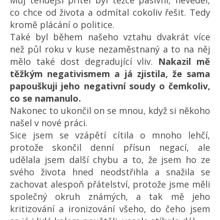
Můj tehdejší přítel byl těžce pasivní, nevěděl,
co chce od života a odmítal cokoliv řešit. Tedy
kromě plácání o politice.
Také byl během našeho vztahu dvakrát více
než půl roku v kuse nezaměstnaný a to na něj
mělo také dost degradující vliv.
Nakazil mě
těžkým negativismem a já zjistila, že sama
papouškuji jeho negativní soudy o čemkoliv,
co se namanulo.
Nakonec to ukončil on se mnou, když si někoho
našel v nové práci.
Sice jsem se vzápětí cítila o mnoho lehčí,
protože skončil denní přísun negací, ale
udělala jsem další chybu a to, že jsem ho ze
svého života hned neodstřihla a snažila se
zachovat alespoň přátelství, protože jsme měli
společný okruh známých, a tak mě jeho
kritizování a ironizování všeho, do čeho jsem