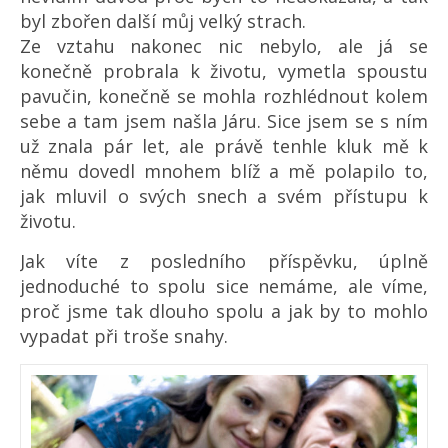
byl zbořen další můj velký strach.
Ze vztahu nakonec nic nebylo, ale já se
konečně probrala k životu, vymetla spoustu
pavučin, konečně se mohla rozhlédnout kolem
sebe a tam jsem našla Járu. Sice jsem se s ním
už znala pár let, ale právě tenhle kluk mě k
němu dovedl mnohem blíž a mě polapilo to,
jak mluvil o svých snech a svém přístupu k
životu.
Jak víte z posledního příspěvku, úplně
jednoduché to spolu sice nemáme, ale víme,
proč jsme tak dlouho spolu a jak by to mohlo
vypadat při troše snahy.