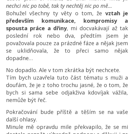
nechci nic po tobě, tak ty nechtěj nic po mě…
Bohužel všechny ty věty o tom, že
vztah je
především komunikace, kompromisy a
spousta práce a dřiny
, mi docvakávají až tak
poslední rok nebo dva, předtím jsem je
považovala pouze za prázdné fáze a nějak jsem
se uklidňovala, že to přeci samo nějak
dopadne…
No dopadlo. Ale v tom zkrátka být nechcete.
Tím bych uzavřela tuto část tématu s muži a
doufám, že je z toho trochu jasné, že o tom, že
bych si sama sebe odjakživa kdovíjak vážila,
nemůže být řeč.
Pokračování bude příště a těším se na vaše
další ohlasy.
Minule mě opravdu mile překvapilo, že se mi