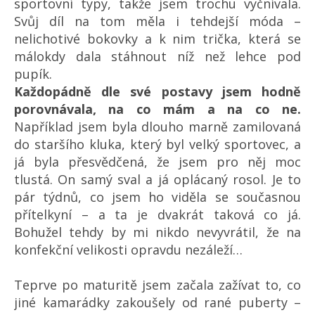
sportovní typy, takže jsem trochu vyčnívala.
Svůj díl na tom měla i tehdejší móda –
nelichotivé bokovky a k nim trička, která se
málokdy dala stáhnout níž než lehce pod
pupík.
Každopádně dle své postavy jsem hodně
porovnávala, na co mám a na co ne.
Například jsem byla dlouho marně zamilovaná
do staršího kluka, který byl velký sportovec, a
já byla přesvědčená, že jsem pro něj moc
tlustá. On samý sval a já oplácaný rosol. Je to
pár týdnů, co jsem ho viděla se současnou
přítelkyní – a ta je dvakrát taková co já.
Bohužel tehdy by mi nikdo nevyvrátil, že na
konfekční velikosti opravdu nezáleží…
Teprve po maturitě jsem začala zažívat to, co
jiné kamarádky zakoušely od rané puberty –