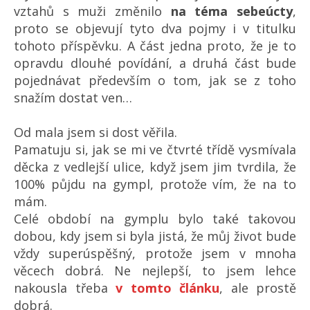
vztahů s muži změnilo
na téma sebeúcty
,
proto se objevují tyto dva pojmy i v titulku
tohoto příspěvku. A část jedna proto, že je to
opravdu dlouhé povídání, a druhá část bude
pojednávat především o tom, jak se z toho
snažím dostat ven…
Od mala jsem si dost věřila.
Pamatuju si, jak se mi ve čtvrté třídě vysmívala
děcka z vedlejší ulice, když jsem jim tvrdila, že
100% půjdu na gympl, protože vím, že na to
mám.
Celé období na gymplu bylo také takovou
dobou, kdy jsem si byla jistá, že můj život bude
vždy superúspěšný, protože jsem v mnoha
věcech dobrá. Ne nejlepší, to jsem lehce
nakousla třeba
v tomto článku
, ale prostě
dobrá.