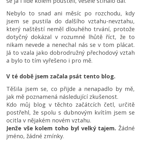
se já i lidé kolem pouštěli, vesele stíhalo dál.
Nebylo to snad ani měsíc po rozchodu, kdy
jsem se pustila do dalšího vztahu-nevztahu,
který naštěstí neměl dlouhého trvání, protože
dotyčný dokázal v rozumné lhůtě říct, že to
nikam nevede a nenechal nás se v tom plácat.
Já to vzala jako dobrodružný přechodový vztah
a bylo to tím vyřešeno i pro mě.
V té době jsem začala psát tento blog.
Těšila jsem se, co přijde a nenapadlo by mě,
jak mě poznamená následující zkušenost.
Kdo můj blog v těchto začátcích četl, určitě
postřehl, že spolu s dubnovým kvítím jsem se
ocitla v nějakém novém vztahu.
Jenže vše kolem toho byl velký tajem.
Žádné
jméno, žádné zmínky.