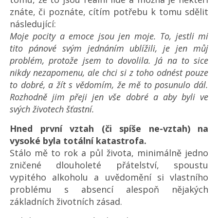
znáte, či poznáte, cítím potřebu k tomu sdělit
následující:
Moje pocity a emoce jsou jen moje. To, jestli mi
tito pánové svým jednáním ublížili, je jen můj
problém, protože jsem to dovolila. Já na to sice
nikdy nezapomenu, ale chci si z toho odnést pouze
to dobré, a žít s vědomím, že mě to posunulo dál.
Rozhodně jim přeji jen vše dobré a aby byli ve
svých životech šťastní.
Hned první vztah (či spíše ne-vztah) na
vysoké byla totální katastrofa.
Stálo mě to rok a půl života, minimálně jedno
zničené dlouholeté přátelství, spoustu
vypitého alkoholu a uvědomění si vlastního
problému s absencí alespoň nějakých
základních životních zásad.