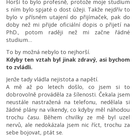
Horší to bylo profesně, protože moje studium
s ním bylo spjaté o dost úžeji. Takže nejdřív to
bylo v přísném utajení do přijímaček, pak do
doby než mi přijde oficiální dopis o přijetí na
PhD., potom raději než mi začne řádné
studium…
To by možná nebylo to nejhorší.
Kdyby ten vztah byl jinak zdravý, asi bychom
to zvládli.
Jenže tady vládla nejistota a napětí.
A mě až po letech došlo, co jsem si to
dobrovolně prováděla za šílenosti. Čekala jsem
neustále nastražená na telefonu, nedělala si
žádné plány na víkendy, co kdyby měl náhodou
trochu času. Během chvilky ze mě byl uzel
nervů, ale nedokázala jsem nic říct, trochu za
sebe bojovat, ptát se.