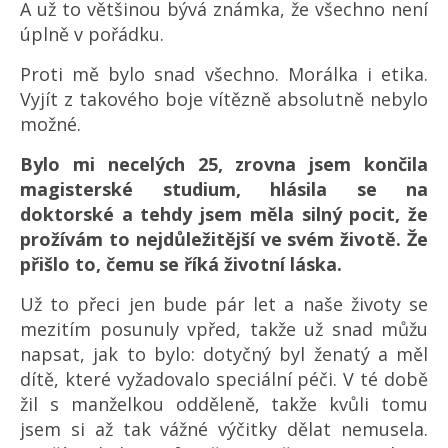
A už to většinou bývá známka, že všechno není
úplně v pořádku.
Proti mě bylo snad všechno. Morálka i etika.
Vyjít z takového boje vítězně absolutně nebylo
možné.
Bylo mi necelých 25, zrovna jsem končila
magisterské studium, hlásila se na
doktorské a tehdy jsem měla silný pocit, že
prožívám to nejdůležitější ve svém životě. Že
přišlo to, čemu se říká životní láska.
Už to přeci jen bude pár let a naše životy se
mezitím posunuly vpřed, takže už snad můžu
napsat, jak to bylo: dotyčný byl ženatý a měl
dítě, které vyžadovalo speciální péči. V té době
žil s manželkou odděleně, takže kvůli tomu
jsem si až tak vážné výčitky dělat nemusela.