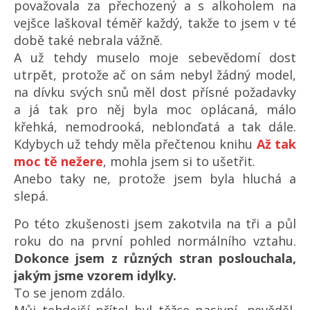
považovala za přechozený a s alkoholem na
vejšce laškoval téměř každý, takže to jsem v té
době také nebrala vážně.
A už tehdy muselo moje sebevědomí dost
utrpět, protože ač on sám nebyl žádný model,
na dívku svých snů měl dost přísné požadavky
a já tak pro něj byla moc oplácaná, málo
křehká, nemodrooká, neblonďatá a tak dále.
Kdybych už tehdy měla přečtenou knihu
Až tak
moc tě nežere
, mohla jsem si to ušetřit.
Anebo taky ne, protože jsem byla hluchá a
slepá.
Po této zkušenosti jsem zakotvila na tři a půl
roku do na první pohled normálního vztahu.
Dokonce jsem z různých stran poslouchala,
jakým jsme vzorem idylky.
To se jenom zdálo.