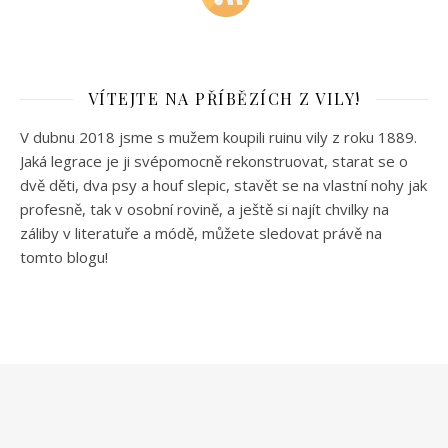
VÍTEJTE NA PŘÍBĚZÍCH Z VILY!
V dubnu 2018 jsme s mužem koupili ruinu vily z roku 1889.
Jaká legrace je ji svépomocně rekonstruovat, starat se o
dvě děti, dva psy a houf slepic, stavět se na vlastní nohy jak
profesně, tak v osobní rovině, a ještě si najít chvilky na
záliby v literatuře a módě, můžete sledovat právě na
tomto blogu!