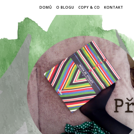
DOMŮ
O BLOGU
COPY & CO
KONTAKT