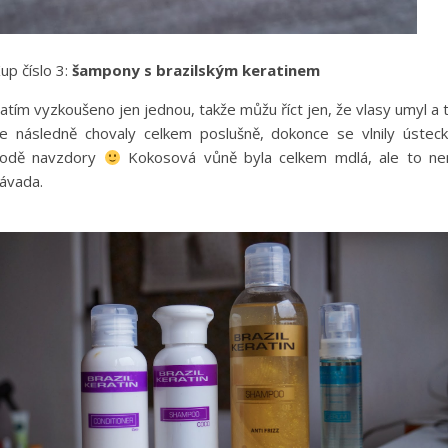
up číslo 3:
šampony s brazilským keratinem
atím vyzkoušeno jen jednou, takže můžu říct jen, že vlasy umyl a 
e následně chovaly celkem poslušně, dokonce se vlnily ústec
odě navzdory
Kokosová vůně byla celkem mdlá, ale to ne
ávada.