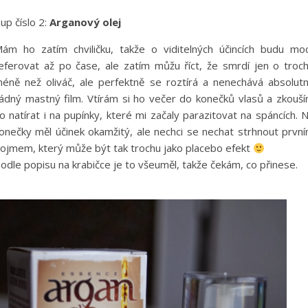
up číslo 2:
Arganový olej
ám ho zatím chviličku, takže o viditelných účincích budu mo
eferovat až po čase, ale zatím můžu říct, že smrdí jen o troc
éně než oliváč, ale perfektně se roztírá a nenechává absolut
ádný mastný film. Vtírám si ho večer do konečků vlasů a zkouš
o natírat i na pupínky, které mi začaly parazitovat na spáncích. 
onečky měl účinek okamžitý, ale nechci se nechat strhnout prvn
ojmem, který může být tak trochu jako placebo efekt
odle popisu na krabičce je to všeuměl, takže čekám, co přinese.