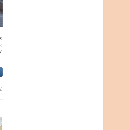
 o
na
s)
řů