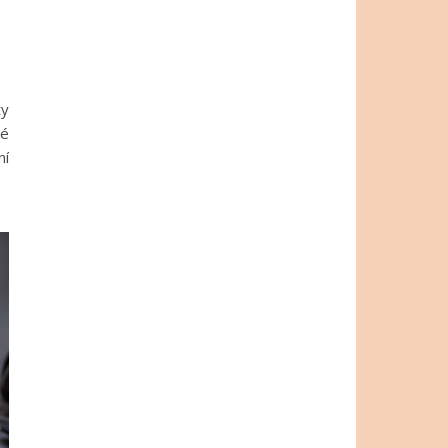
ty
ké
ní