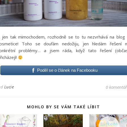
 jen tak mimochodem, rozhodně se to tu nezvrhává na blog
osmetice! Toho se doufám nedožiju, jen hledám řešení 
onkrétní problémy… a jsem ráda, když tato řešení (obča
řicházejí!
Poděl se o článek na Facebooku
Od
Lucie
0 komentá
MOHLO BY SE VÁM TAKÉ LÍBIT