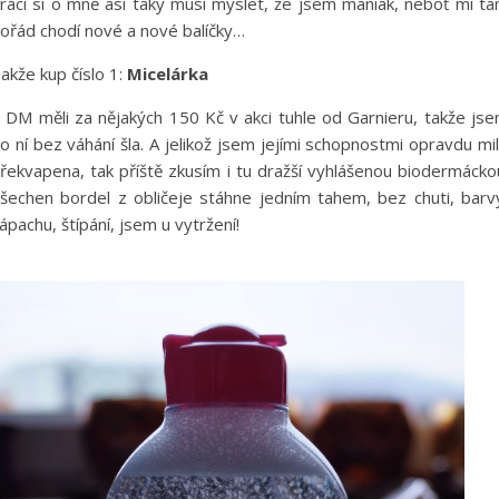
ráci si o mně asi taky musí myslet, že jsem maniak, neboť mi t
ořád chodí nové a nové balíčky…
akže kup číslo 1:
Micelárka
 DM měli za nějakých 150 Kč v akci tuhle od Garnieru, takže js
o ní bez váhání šla. A jelikož jsem jejími schopnostmi opravdu mi
řekvapena, tak příště zkusím i tu dražší vyhlášenou biodermácko
šechen bordel z obličeje stáhne jedním tahem, bez chuti, barv
ápachu, štípání, jsem u vytržení!