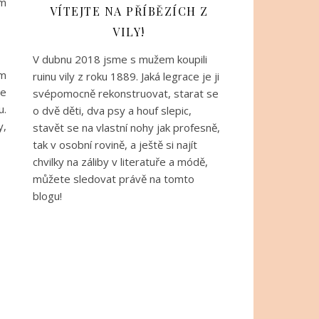
am
VÍTEJTE NA PŘÍBĚZÍCH Z
VILY!
V dubnu 2018 jsme s mužem koupili
em
ruinu vily z roku 1889. Jaká legrace je ji
le
svépomocně rekonstruovat, starat se
u.
o dvě děti, dva psy a houf slepic,
y,
stavět se na vlastní nohy jak profesně,
tak v osobní rovině, a ještě si najít
chvilky na záliby v literatuře a módě,
můžete sledovat právě na tomto
blogu!