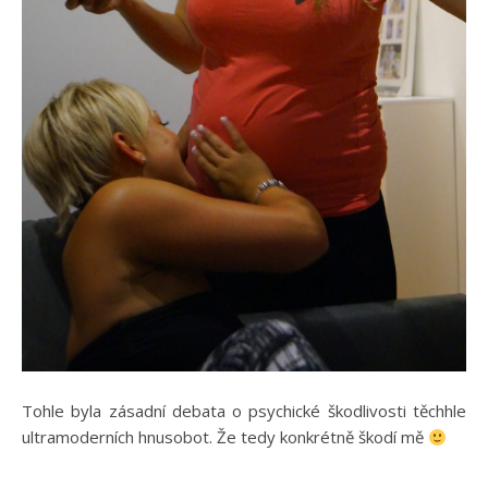
Tohle byla zásadní debata o psychické škodlivosti těchhle
ultramoderních hnusobot. Že tedy konkrétně škodí mě