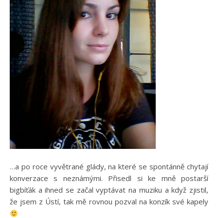
…a po roce vyvětrané glády, na které se spontánně chytají
konverzace s neznámými. Přisedl si ke mně postarší
bigbíťák a ihned se začal vyptávat na muziku a když zjistil,
že jsem z Ústí, tak mě rovnou pozval na konzík své kapely