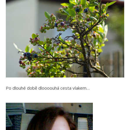
Po dlouhé době dloooouhá cesta vlakem…