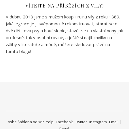
VÍTEJTE NA PŘÍBĚZÍCH Z VILY!
V dubnu 2018 jsme s mužem koupili ruinu vily z roku 1889.
Jaká legrace je ji svépomocně rekonstruovat, starat se o
dvě děti, dva psy a houf slepic, stavět se na vlastní nohy jak
profesně, tak v osobní rovině, a ještě si najít chvilky na
záliby v literatuře a módě, můžete sledovat právě na
tomto blogu!
Ashe Šablona od
WP
Yelp
Facebook
Twitter
Instagram
Email
Royal
.