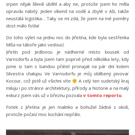
srpen nějak šíleně uběhl a aby ne, protože jsem ho měla
opravdu nabitý. Jeden víkend na vodě a zbylé v Aši, takže
neustálá logistika… Taky se mi zdá, že jsem na mé poměry
dost málo fotila!
Do toho výlet na jednu noc do Jiřetína, kde byla sestřenka
Míša na táboře jako vedoucí.
Jiřetín pod Jedlovou je nádherné místo kousek od
Varnsdorfu a byla jsem tam poprvé před několika lety, kdy
jsme si tam s bandou přátel pronajali na pár dní kolem
Silvestra chalupu. Ve Varnsdorfu je můj oblíbený pivovar
Kocour, což jistě už všichni víte
A celý ten sudetský kraj
miluju i po stránce architektury, přírody a historie a na malý
exkurz jsem vás už v březnu pozvala
v tomto reportu
.
Fotek z Jiřetína je jen malinko a bohužel žádná z okolí,
protože počasí moc kochání nepřálo.