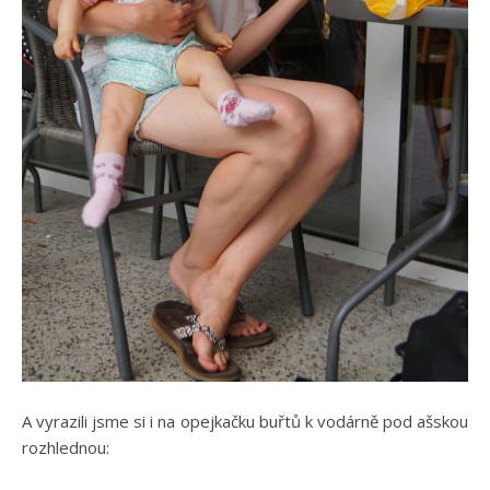
A vyrazili jsme si i na opejkačku buřtů k vodárně pod ašskou
rozhlednou: