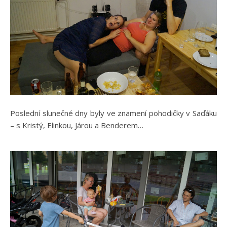
Poslední slunečné dny byly ve znamení pohodičky v Saďáku
– s Kristý, Elinkou, Járou a Benderem…