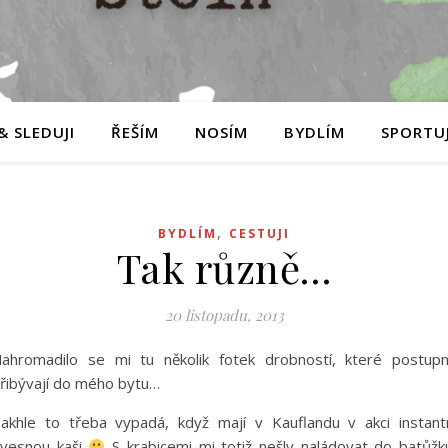
& SLEDUJI
ŘEŠÍM
NOSÍM
BYDLÍM
SPORTUJ
,
BYDLÍM
CESTUJI
Tak různě…
20 listopadu, 2013
ahromadilo se mi tu několik fotek drobností, které postup
řibývají do mého bytu…
akhle to třeba vypadá, když mají v Kauflandu v akci instant
vesnou kaši
S krabicemi mi totiž nešly naládovat do batůžk