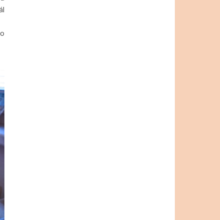
ál
ho