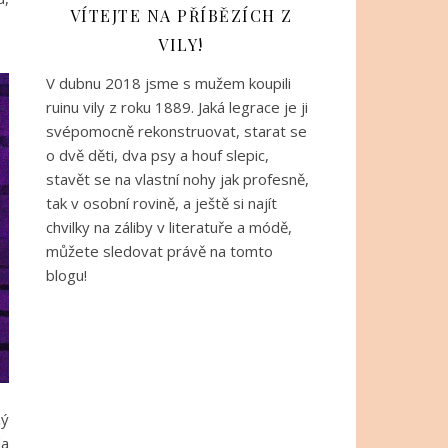
VÍTEJTE NA PŘÍBĚZÍCH Z
VILY!
V dubnu 2018 jsme s mužem koupili
ruinu vily z roku 1889. Jaká legrace je ji
svépomocně rekonstruovat, starat se
o dvě děti, dva psy a houf slepic,
stavět se na vlastní nohy jak profesně,
tak v osobní rovině, a ještě si najít
chvilky na záliby v literatuře a módě,
můžete sledovat právě na tomto
blogu!
ný
da