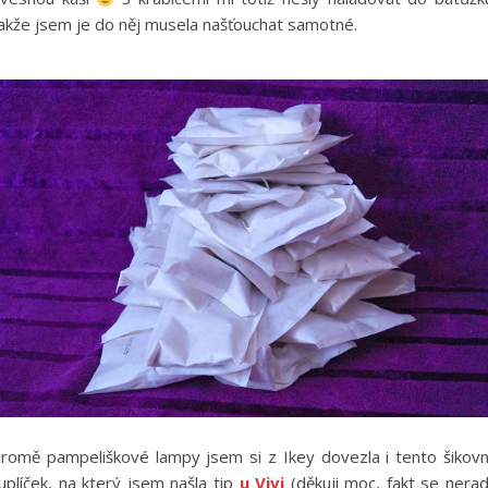
akže jsem je do něj musela našťouchat samotné.
romě pampeliškové lampy jsem si z Ikey dovezla i tento šikov
uplíček, na který jsem našla tip
u Vivi
(děkuji moc, fakt se nera