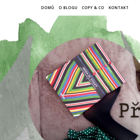
DOMŮ
O BLOGU
COPY & CO
KONTAKT