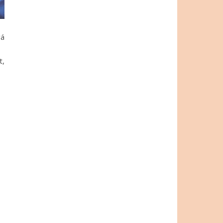
vá
t,