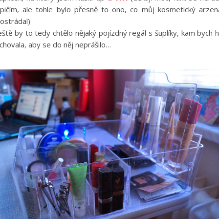
pičím, ale tohle bylo přesně to ono, co můj kosmetický arzen
ostrádal)
eště by to tedy chtělo nějaký pojízdný regál s šuplíky, kam bych 
chovala, aby se do něj neprášilo…