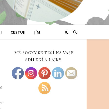
I
CESTUJI
JÍM
MÉ SOCKY SE TĚŠÍ NA VAŠE
SDÍLENÍ A LAJKY:
ně
ní
u,