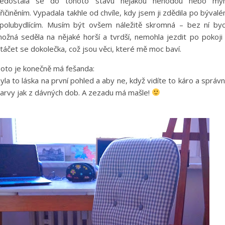
edostala se do tohoto stavu nějakou nehodou nebo m
řičiněním. Vypadala takhle od chvíle, kdy jsem ji zdědila po býval
polubydlícím. Musím být ovšem náležitě skromná – bez ní by
ožná seděla na nějaké horší a tvrdší, nemohla jezdit po pokoji
táčet se dokolečka, což jsou věci, které mě moc baví.
oto je konečně má fešanda:
yla to láska na první pohled a aby ne, když vidíte to káro a správ
arvy jak z dávných dob. A zezadu má mašle!