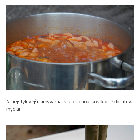
A nejstylovější umývárna s pořádnou kostkou Schichtova
mýdla!