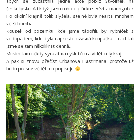
abych se zúčastnila jedné akce poblíž Stvolínek na
českolipsku. A i když jsem toho o plácku s věží z maringotek
i o okolní krajině tolik slyšela, stejně byla realita mnohem
větší bomba.
Kousek od pozemku, kde jsme tábořili, byl rybníček s
vodopádem, kde byla naprosto úžasná koupačka – cachtali
jsme se tam několikrát denně…
Musím tam někdy vyrazit na cyklotůru a vidět celý kraj.
A pak si znovu přečíst Urbanova Hastrmana, protože už
budu přesně vědět, co popisuje