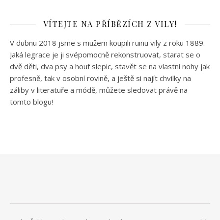
VÍTEJTE NA PŘÍBĚZÍCH Z VILY!
V dubnu 2018 jsme s mužem koupili ruinu vily z roku 1889.
Jaká legrace je ji svépomocně rekonstruovat, starat se o
dvě děti, dva psy a houf slepic, stavět se na vlastní nohy jak
profesně, tak v osobní rovině, a ještě si najít chvilky na
záliby v literatuře a módě, můžete sledovat právě na
tomto blogu!