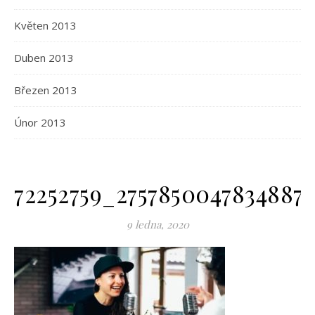
Květen 2013
Duben 2013
Březen 2013
Únor 2013
72252759_2757850047834887_
9 ledna, 2020