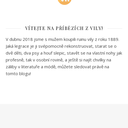
VÍTEJTE NA PŘÍBĚZÍCH Z VILY!
V dubnu 2018 jsme s mužem koupili ruinu vily z roku 1889.
Jaká legrace je ji svépomocně rekonstruovat, starat se o
dvě děti, dva psy a houf slepic, stavět se na vlastní nohy jak
profesně, tak v osobní rovině, a ještě si najít chvilky na
záliby v literatuře a módě, můžete sledovat právě na
tomto blogu!