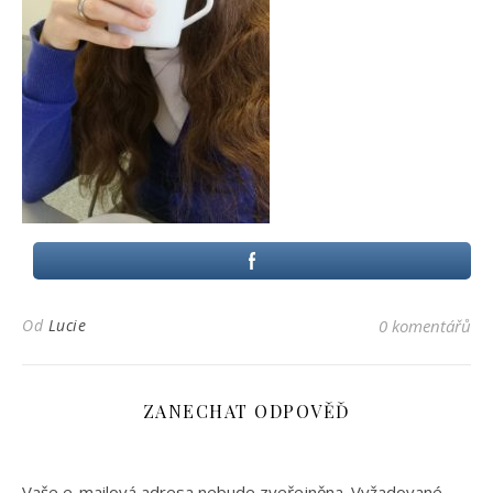
Od
Lucie
0 komentářů
ZANECHAT ODPOVĚĎ
Vaše e-mailová adresa nebude zveřejněna.
Vyžadované