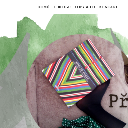
DOMŮ
O BLOGU
COPY & CO
KONTAKT