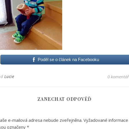
Poděl se o článek na Facebooku
Od
Lucie
0 komentá
ZANECHAT ODPOVĚĎ
aše e-mailová adresa nebude zveřejněna.
Vyžadované informace
sou označeny
*