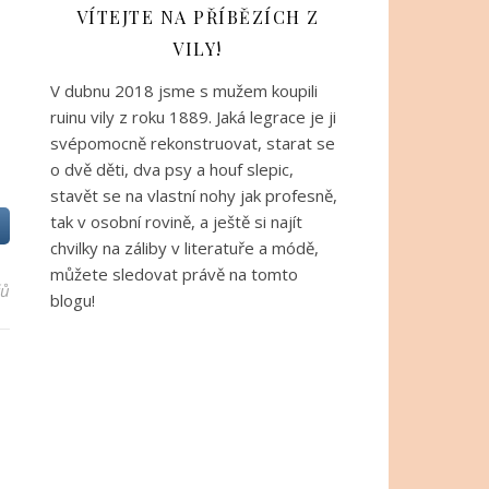
VÍTEJTE NA PŘÍBĚZÍCH Z
VILY!
V dubnu 2018 jsme s mužem koupili
ruinu vily z roku 1889. Jaká legrace je ji
svépomocně rekonstruovat, starat se
o dvě děti, dva psy a houf slepic,
stavět se na vlastní nohy jak profesně,
tak v osobní rovině, a ještě si najít
chvilky na záliby v literatuře a módě,
můžete sledovat právě na tomto
řů
blogu!