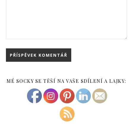
MÉ SOCKY SE TĚŠÍ NA VAŠE SDÍLENÍ A LAJKY: