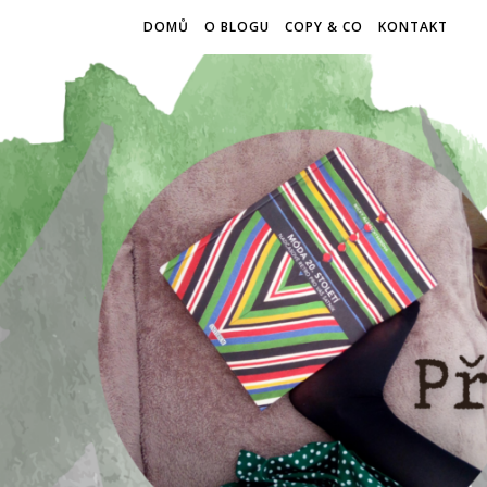
DOMŮ
O BLOGU
COPY & CO
KONTAKT