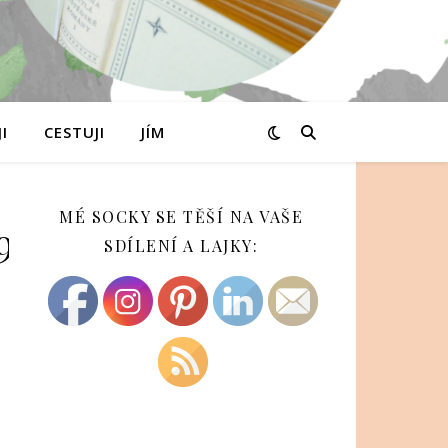
I
CESTUJI
JÍM
MÉ SOCKY SE TĚŠÍ NA VAŠE
94d1b7af5c-
SDÍLENÍ A LAJKY: