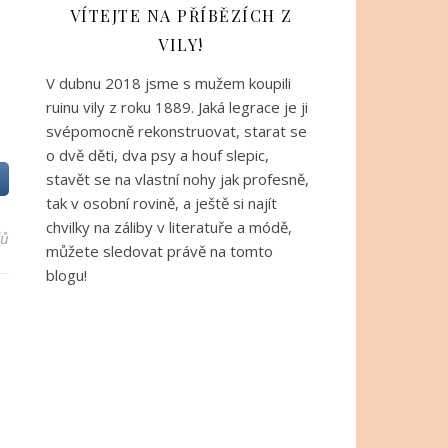
VÍTEJTE NA PŘÍBĚZÍCH Z
VILY!
V dubnu 2018 jsme s mužem koupili
ruinu vily z roku 1889. Jaká legrace je ji
svépomocně rekonstruovat, starat se
o dvě děti, dva psy a houf slepic,
stavět se na vlastní nohy jak profesně,
tak v osobní rovině, a ještě si najít
chvilky na záliby v literatuře a módě,
řů
můžete sledovat právě na tomto
blogu!