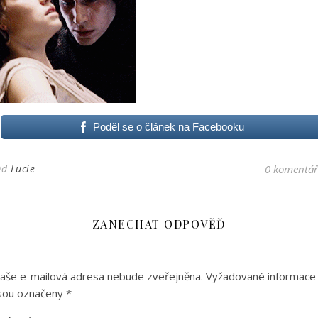
Poděl se o článek na Facebooku
Od
Lucie
0 komentá
ZANECHAT ODPOVĚĎ
aše e-mailová adresa nebude zveřejněna.
Vyžadované informace
sou označeny
*