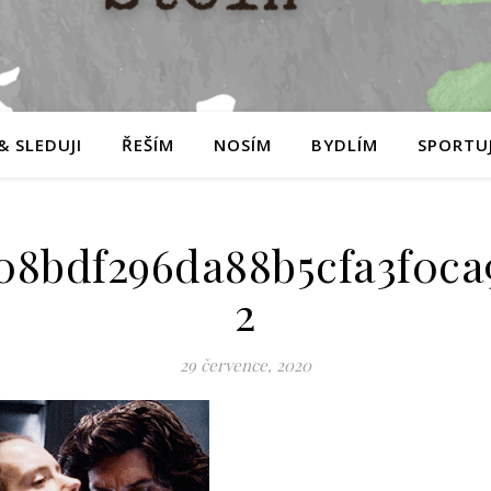
& SLEDUJI
ŘEŠÍM
NOSÍM
BYDLÍM
SPORTUJ
08bdf296da88b5cfa3f0ca
2
29 července, 2020