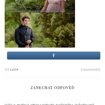
Od
Lucie
0 komentářů
ZANECHAT ODPOVĚĎ
Vaše e-mailová adresa nebude zveřejněna.
Vyžadované