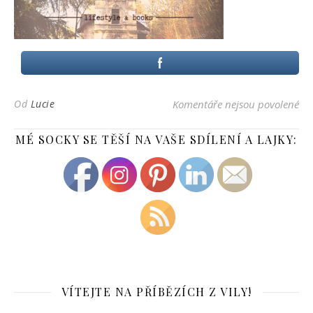
u t
Od
Lucie
Komentáře nejsou povolené
MÉ SOCKY SE TĚŠÍ NA VAŠE SDÍLENÍ A LAJKY:
VÍTEJTE NA PŘÍBĚZÍCH Z VILY!