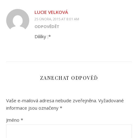
LUCIE VELKOVÁ
25 ÚNORA, 2015 AT 8:01 AM
ODPOVĚDĚT
Dííííky :*
ZANECHAT ODPOVĚĎ
Vaše e-mailová adresa nebude zveřejněna.
Vyžadované
informace jsou označeny
*
Jméno
*