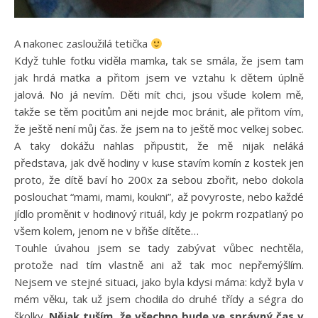
A nakonec zasloužilá tetička
Když tuhle fotku viděla mamka, tak se smála, že jsem tam
jak hrdá matka a přitom jsem ve vztahu k dětem úplně
jalová. No já nevím. Děti mít chci, jsou všude kolem mě,
takže se těm pocitům ani nejde moc bránit, ale přitom vím,
že ještě není můj čas. že jsem na to ještě moc velkej sobec.
A taky dokážu nahlas připustit, že mě nijak neláká
představa, jak dvě hodiny v kuse stavím komín z kostek jen
proto, že dítě baví ho 200x za sebou zbořit, nebo dokola
poslouchat “mami, mami, koukni”, až povyroste, nebo každé
jídlo proměnit v hodinový rituál, kdy je pokrm rozpatlaný po
všem kolem, jenom ne v břiše dítěte…
Touhle úvahou jsem se tady zabývat vůbec nechtěla,
protože nad tím vlastně ani až tak moc nepřemýšlím.
Nejsem ve stejné situaci, jako byla kdysi máma: když byla v
mém věku, tak už jsem chodila do druhé třídy a ségra do
školky.
Nějak tuším, že všechno bude ve správný čas v