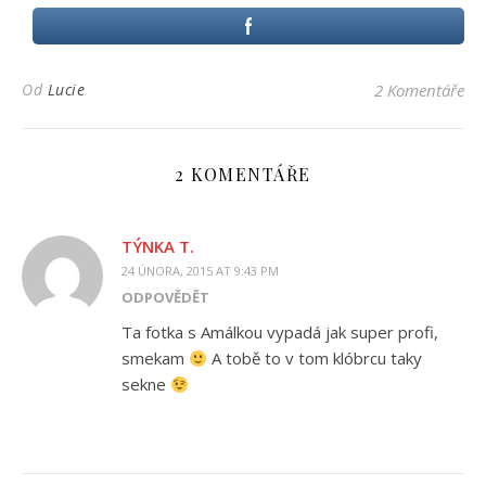
Od
Lucie
2 Komentáře
2 KOMENTÁŘE
TÝNKA T.
24 ÚNORA, 2015 AT 9:43 PM
ODPOVĚDĚT
Ta fotka s Amálkou vypadá jak super profi,
smekam
A tobě to v tom klóbrcu taky
sekne