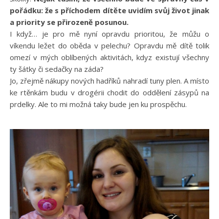
pořádku: že s příchodem dítěte uvidím svůj život jinak
a priority se přirozeně posunou.
I když… je pro mě nyní opravdu prioritou, že můžu o
víkendu ležet do oběda v pelechu? Opravdu mě dítě tolik
omezí v mých oblíbených aktivitách, kdyz existují všechny
ty šátky či sedačky na záda?
Jo, zřejmě nákupy nových hadříků nahradí tuny plen. A místo
ke rtěnkám budu v drogérii chodit do oddělení zásypů na
prdelky. Ale to mi možná taky bude jen ku prospěchu.