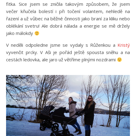
fitka. Sice jsem se zničila takovým způsobem, že jsem
večer kňučela bolestí i při točení volantem, nehledě na
řazení a už vůbec na běžné činnosti jako braní za kliku nebo
oblékání svetru! Ale dobrá nálada a energie se mě držely
jako málokdy
V neděli odpoledne jsme se vydaly s Růženkou a
Kristý
vyvenčit prcky. V Aši je pořád ještě spousta sněhu a na
cestách ledovka, ale jaro už větříme plnými nozdrami