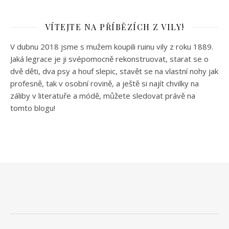
VÍTEJTE NA PŘÍBĚZÍCH Z VILY!
V dubnu 2018 jsme s mužem koupili ruinu vily z roku 1889.
Jaká legrace je ji svépomocně rekonstruovat, starat se o
dvě děti, dva psy a houf slepic, stavět se na vlastní nohy jak
profesně, tak v osobní rovině, a ještě si najít chvilky na
záliby v literatuře a módě, můžete sledovat právě na
tomto blogu!