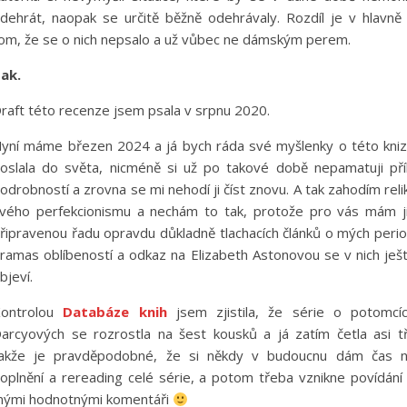
dehrát, naopak se určitě běžně odehrávaly. Rozdíl je v hlavně
om, že se o nich nepsalo a už vůbec ne dámským perem.
ak.
raft této recenze jsem psala v srpnu 2020.
yní máme březen 2024 a já bych ráda své myšlenky o této kni
oslala do světa, nicméně si už po takové době nepamatuji pří
odrobností a zrovna se mi nehodí ji číst znovu. A tak zahodím reli
vého perfekcionismu a nechám to tak, protože pro vás mám j
řipravenou řadu opravdu důkladně tlachacích článků o mých peri
ramas oblíbeností a odkaz na Elizabeth Astonovou se v nich ješ
bjeví.
ontrolou
Databáze knih
jsem zjistila, že série o potomcí
arcyových se rozrostla na šest kousků a já zatím četla asi tř
akže je pravděpodobné, že si někdy v budoucnu dám čas 
oplnění a rereading celé série, a potom třeba vznikne povídání
ými hodnotnými komentáři