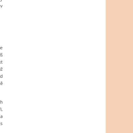
 v
ze
lš
kt
iž
od
tě
ch
i,
na
 s