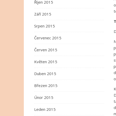
Říjen 2015
o
t
Září 2015
T
Srpen 2015
D
Červenec 2015
N
p
Červen 2015
p
s
Květen 2015
p
d
Duben 2015
o
Březen 2015
K
D
Únor 2015
t
d
Leden 2015
m