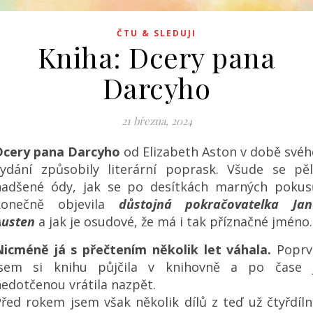
ČTU & SLEDUJI
Kniha: Dcery pana
Darcyho
21 března, 2024
Dcery pana Darcyho
od Elizabeth Aston v době svéh
vydání způsobily literární poprask. Všude se pěl
nadšené ódy, jak se po desítkách marných pokus
konečně objevila
důstojná pokračovatelka Jan
Austen
a jak je osudové, že má i tak příznačné jméno.
Nicméně já s přečtením několik let váhala.
Poprv
jsem si knihu půjčila v knihovně a po čase j
edotčenou vrátila nazpět.
řed rokem jsem však několik dílů z teď už čtyřdíl