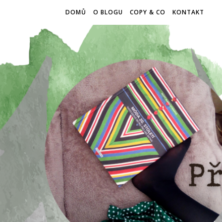
DOMŮ
O BLOGU
COPY & CO
KONTAKT