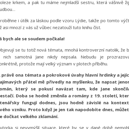
oleze krkem, a pak tu máme nejmladší sestru, která vášnivě ži
udbou…
roběhne i útěk za láskou podle vzoru Lýdie, takže po tomto výč
ž asi mnozí z vás už vůbec nezatouží tuto knihu číst.
á bych ale se soudem počkala!
bjevují se tu totiž nová témata, mnohá kontroverzní natolik, že 
 nich samotná Jane nikdy nepsala. Nebudu je prozrazov
onkrétně, protože mají velký význam v plotech příběhu.
 právě ona témata a pokrokové úvahy hlavní hrdinky a její
ajímavých přátel mě přivedly na myšlenku, že napsat jen
omán, který se pokusí navázat tam, kde Jane skončil
estačí. Doba se hodně změnila a romány z 19. století, kte
tenářsky fungují dodnes, jsou hodně závislé na kontex
vého vzniku. Proto když je jen tak napodobíte dnes, může
e dočkat velkého zklamání.
utorka si nevymýšlí situace, které by se v dané době nemoh