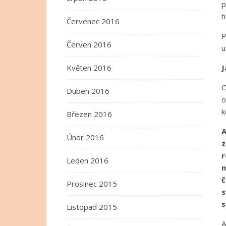
p
h
Červenec 2016
P
Červen 2016
u
Květen 2016
J
O
Duben 2016
o
k
Březen 2016
A
Únor 2016
z
r
Leden 2016
n
č
Prosinec 2015
s
s
Listopad 2015
A