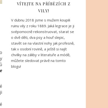
VÍTEJTE NA PŘÍBĚZÍCH Z
VILY!
V dubnu 2018 jsme s mužem koupili
ruinu vily z roku 1889. Jaká legrace je ji
svépomocně rekonstruovat, starat se
o dvě děti, dva psy a houf slepic,
stavět se na vlastní nohy jak profesně,
tak v osobní rovině, a ještě si najít
o
chvilky na záliby v literatuře a módě,
y
můžete sledovat právě na tomto
ů
blogu!
e
é
i
né