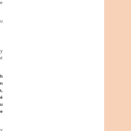
je
tu
by
at
ch
om
a,
ré
tu
te
ly