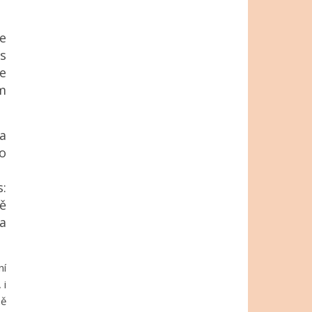
e
 s
e
m
a
to
s:
ě
 a
ní
 i
ně