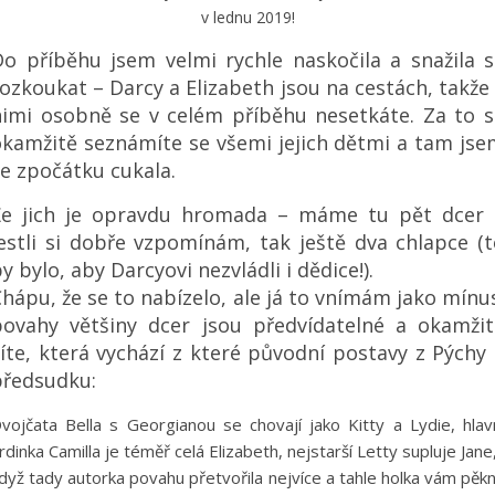
v lednu 2019!
Do příběhu jsem velmi rychle naskočila a snažila s
ozkoukat – Darcy a Elizabeth jsou na cestách, takže
nimi osobně se v celém příběhu nesetkáte. Za to s
okamžitě seznámíte se všemi jejich dětmi a tam jse
e zpočátku cukala.
Že jich je opravdu hromada – máme tu pět dcer 
estli si dobře vzpomínám, tak ještě dva chlapce (
y bylo, aby Darcyovi nezvládli i dědice!).
hápu, že se to nabízelo, ale já to vnímám jako mínu
povahy většiny dcer jsou předvídatelné a okamžit
íte, která vychází z které původní postavy z Pýchy
předsudku:
vojčata Bella s Georgianou se chovají jako Kitty a Lydie, hlav
rdinka Camilla je téměř celá Elizabeth, nejstarší Letty supluje Jane,
dyž tady autorka povahu přetvořila nejvíce a tahle holka vám pěk